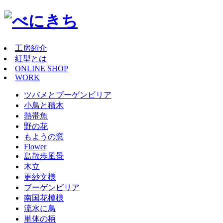
工房紹介
紅型とは
ONLINE SHOP
WORK
ツバメとブーゲンビリア
小鳥と積木
熱帯魚
野の花
もようの窓
Flower
島散歩風景
木立
更紗文様
ブーゲンビリア
南国花模様
流水に鳥
単体の柄