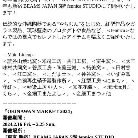
年も新宿 BEAMS JAPAN 5階 fennica STUDIOにて開催いたし
ます！
伝統的な沖縄陶器である“やちむん”をはじめ、紅型作品やガ
ラス製品、琉球藍染のプロタグトや食品など、＜fennica＞な
らではの視点でセレクトしたアイテムを幅広くご紹介いたし
ます。
－Main Lineup－
＜読谷山焼北窯＞米司工房・共司工房、＜室生窯＞、＜大宜
味村共同窯＞菅原工房・陶藝玉城、＜拓美窯＞、＜田村窯
＞、＜江口窯＞、＜こだま土＞、＜神谷窯＞、＜いずみ窯
＞、＜白鴉再生硝子器製作所＞、＜紅型工房べにきち＞、＜
守紅＞、＜藍染工房 亞人＞、＜知花花織＞、＜琉球玩具こ
くら＞、＜金細工またよし＞、＜金細工まつ＞他
￣￣￣￣￣￣￣￣￣￣￣￣￣￣￣
『OKINAWAN MARKET 2024』
開催期間：
2024.2.16 Fri.－2.25 Sun.
開催場所：
［東京 新宿］BEAMS JAPAN 5階 fennica STUDIO