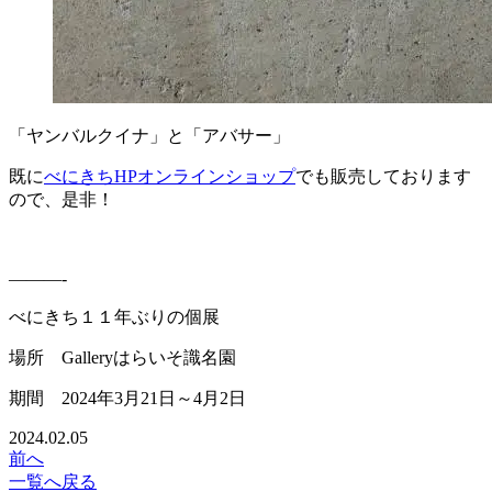
「ヤンバルクイナ」と「アバサー」
既に
べにきちHPオンラインショップ
でも販売しております
ので、是非！
———-
べにきち１１年ぶりの個展
場所 Galleryはらいそ識名園
期間 2024年3月21日～4月2日
2024.02.05
前へ
一覧へ戻る