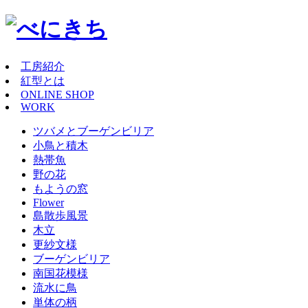
工房紹介
紅型とは
ONLINE SHOP
WORK
ツバメとブーゲンビリア
小鳥と積木
熱帯魚
野の花
もようの窓
Flower
島散歩風景
木立
更紗文様
ブーゲンビリア
南国花模様
流水に鳥
単体の柄