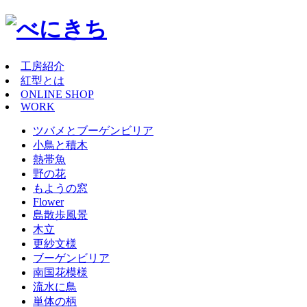
工房紹介
紅型とは
ONLINE SHOP
WORK
ツバメとブーゲンビリア
小鳥と積木
熱帯魚
野の花
もようの窓
Flower
島散歩風景
木立
更紗文様
ブーゲンビリア
南国花模様
流水に鳥
単体の柄