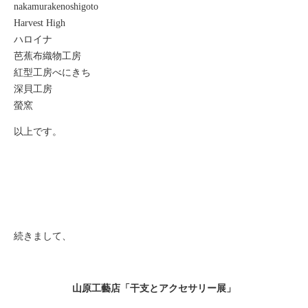
nakamurakenoshigoto
Harvest High
ハロイナ
芭蕉布織物工房
紅型工房べにきち
深貝工房
螢窯
以上です。
続きまして、
山原工藝店「干支とアクセサリー展」