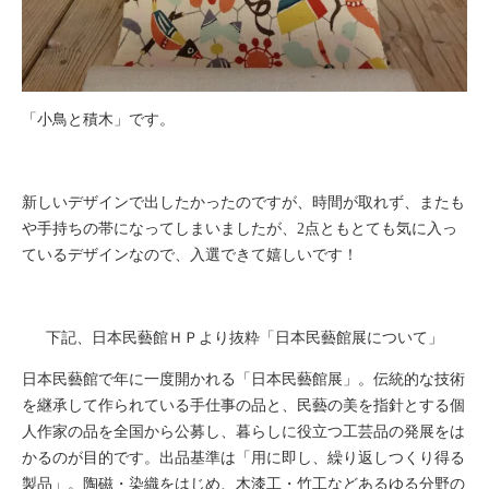
「小鳥と積木」です。
新しいデザインで出したかったのですが、時間が取れず、またも
や手持ちの帯になってしまいましたが、2点ともとても気に入っ
ているデザインなので、入選できて嬉しいです！
下記、日本民藝館ＨＰより抜粋「日本民藝館展について」
日本民藝館で年に一度開かれる「日本民藝館展」。伝統的な技術
を継承して作られている手仕事の品と、民藝の美を指針とする個
人作家の品を全国から公募し、暮らしに役立つ工芸品の発展をは
かるのが目的です。出品基準は「用に即し、繰り返しつくり得る
製品」。陶磁・染織をはじめ、木漆工・竹工などあるゆる分野の