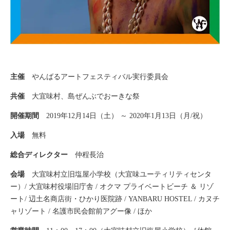
主催
やんばるアートフェスティバル実行委員会
共催
大宜味村、島ぜんぶでおーきな祭
開催期間
2019年12月14日（土） ～ 2020年1月13日（月/祝）
入場
無料
総合ディレクター
仲程長治
会場
大宜味村立旧塩屋小学校（大宜味ユーティリティセンタ
ー）/ 大宜味村役場旧庁舎 / オクマ プライベートビーチ ＆ リゾ
ート/ 辺土名商店街・ひかり医院跡 / YANBARU HOSTEL / カヌチ
ャリゾート / 名護市民会館前アグー像 / ほか