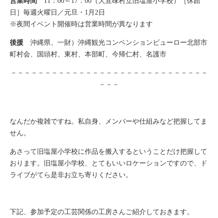
営業時間
11：00～17：00（大宜味村立旧塩屋小学校）［休館
日］毎週火曜日／元旦・1月2日
※夜間イベント開催時は営業時間が異なります
後援
沖縄県、一財）沖縄観光コンベンションビューロー北部市
町村会、国頭村、東村、本部町、今帰仁村、名護市
－－－－－－－－－－－－－－－－－－－－－－－－－－－－－
－－－
なんだか複雑ですね。私自身、メンバーや仕組みなど把握してま
せん。
あさって旧塩屋小学校に作品を搬入するということだけ把握して
おります。旧塩屋小学校、とてもいいロケーションですので、ド
ライブがてら是非お立ち寄りください。
下記、参加予定の工芸関係の工房さんご紹介しておきます。