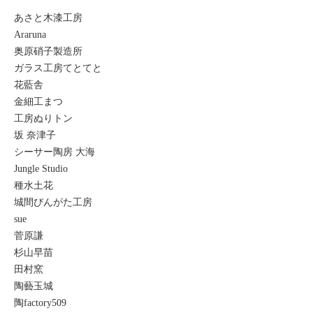
あさと木漆工房
Araruna
奥原硝子製造所
ガラス工房てとてと
花藍舎
金細工まつ
工房ぬりトン
坂 奈津子
シーサー陶房 大海
Jungle Studio
種水土花
城間びんがた工房
sue
菅原謙
杉山早苗
田村窯
陶藝玉城
陶factory509