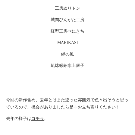
工房ぬりトン
城間びんがた工房
紅型工房べにきち
MARIKASI
緑の風
琉球螺鈿水上康子
今回の新作含め、去年とはまた違った雰囲気で色々出そうと思っ
ているので、機会がありましたら是非お立ち寄りください！
去年の様子は
コチラ
。