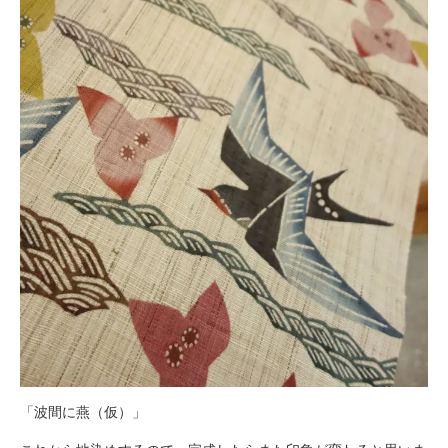
「波間に燕（仮）」