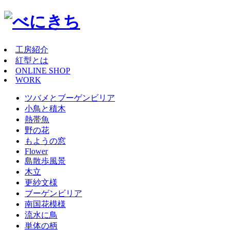
工房紹介
紅型とは
ONLINE SHOP
WORK
ツバメとブーゲンビリア
小鳥と積木
熱帯魚
野の花
もようの窓
Flower
島散歩風景
木立
更紗文様
ブーゲンビリア
南国花模様
流水に鳥
単体の柄